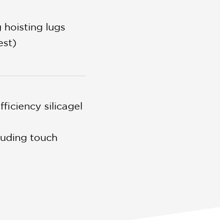
 hoisting lugs
est)
ficiency silicagel
luding touch