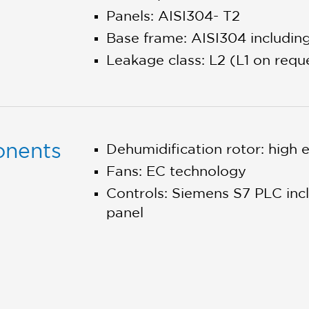
Panels: AISI304- T2
Base frame: AISI304 including
Leakage class: L2 (L1 on requ
onents
Dehumidification rotor: high ef
Fans: EC technology
Controls: Siemens S7 PLC inc
panel