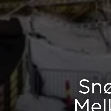
Snø
Mel