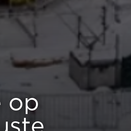
e op
uste