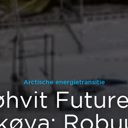
Arctische energietransitie
hvit Futur
køya: Robu